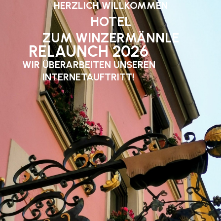
HERZLICH WILLKOMMEN
HOTEL
ZUM WINZERMÄNNLE
RELAUNCH 2026
WIR ÜBERARBEITEN UNSEREN
INTERNETAUFTRITT!