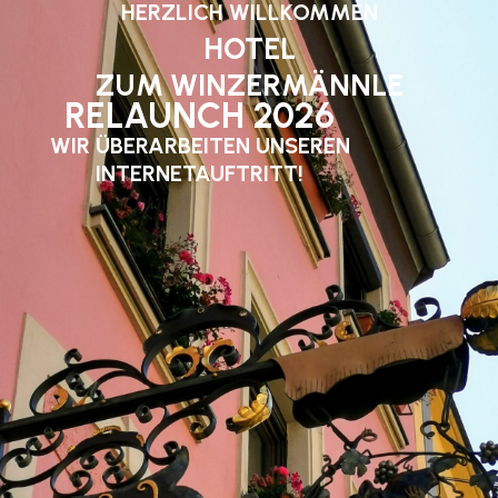
HERZLICH WILLKOMMEN
HOTEL
ZUM WINZERMÄNNLE
RELAUNCH 2026
WIR ÜBERARBEITEN UNSEREN
INTERNETAUFTRITT!