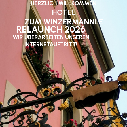
HERZLICH WILLKOMMEN
HOTEL
ZUM WINZERMÄNNLE
RELAUNCH 2026
WIR ÜBERARBEITEN UNSEREN
INTERNETAUFTRITT!