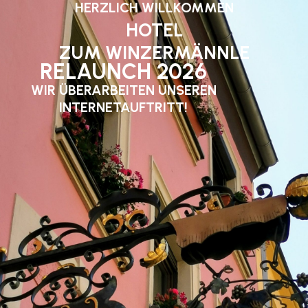
HERZLICH WILLKOMMEN
HOTEL
ZUM WINZERMÄNNLE
RELAUNCH 2026
WIR ÜBERARBEITEN UNSEREN
INTERNETAUFTRITT!